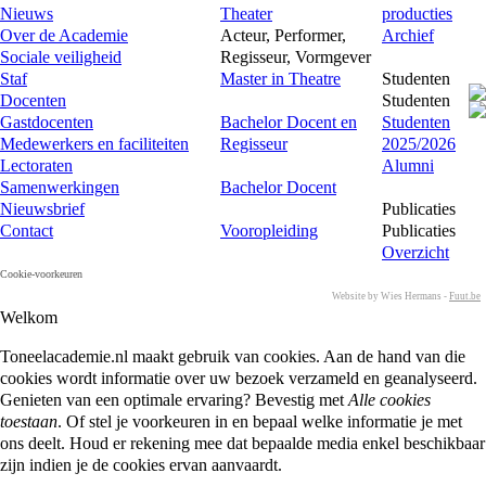
Nieuws
Theater
producties
Over de Academie
Acteur, Performer,
Archief
Sociale veiligheid
Regisseur, Vormgever
Staf
Master in Theatre
Studenten
Docenten
Studenten
Gastdocenten
Bachelor Docent en
Studenten
Medewerkers en faciliteiten
Regisseur
2025/2026
Lectoraten
Alumni
Samenwerkingen
Bachelor Docent
Nieuwsbrief
Publicaties
Contact
Vooropleiding
Publicaties
Overzicht
Cookie-voorkeuren
Website by Wies Hermans -
Fuut.be
Welkom
Toneelacademie.nl maakt gebruik van cookies. Aan de hand van die
cookies wordt informatie over uw bezoek verzameld en geanalyseerd.
Genieten van een optimale ervaring? Bevestig met
Alle cookies
toestaan
. Of stel je voorkeuren in en bepaal welke informatie je met
ons deelt. Houd er rekening mee dat bepaalde media enkel beschikbaar
zijn indien je de cookies ervan aanvaardt.