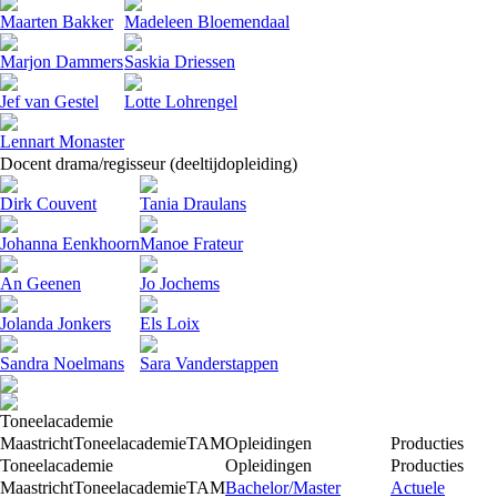
Maarten Bakker
Madeleen Bloemendaal
Marjon Dammers
Saskia Driessen
Jef van Gestel
Lotte Lohrengel
Lennart Monaster
Docent drama/­regisseur (deeltijdopleiding)
Dirk Couvent
Tania Draulans
Johanna Eenkhoorn
Manoe Frateur
An Geenen
Jo Jochems
Jolanda Jonkers
Els Loix
Sandra Noelmans
Sara Vanderstappen
Toneelacademie
Maastricht
Toneelacademie
TAM
Opleidingen
Producties
Toneelacademie
Opleidingen
Producties
Maastricht
Toneelacademie
TAM
Bachelor/Master
Actuele