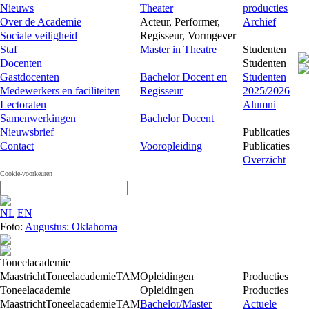
Nieuws
Theater
producties
Over de Academie
Acteur, Performer,
Archief
Sociale veiligheid
Regisseur, Vormgever
Staf
Master in Theatre
Studenten
Docenten
Studenten
Gastdocenten
Bachelor Docent en
Studenten
Medewerkers en faciliteiten
Regisseur
2025/2026
Lectoraten
Alumni
Samenwerkingen
Bachelor Docent
Nieuwsbrief
Publicaties
Contact
Vooropleiding
Publicaties
Overzicht
Cookie-voorkeuren
NL
EN
Foto:
Augustus: Oklahoma
Toneelacademie
Maastricht
Toneelacademie
TAM
Opleidingen
Producties
Toneelacademie
Opleidingen
Producties
Maastricht
Toneelacademie
TAM
Bachelor/Master
Actuele