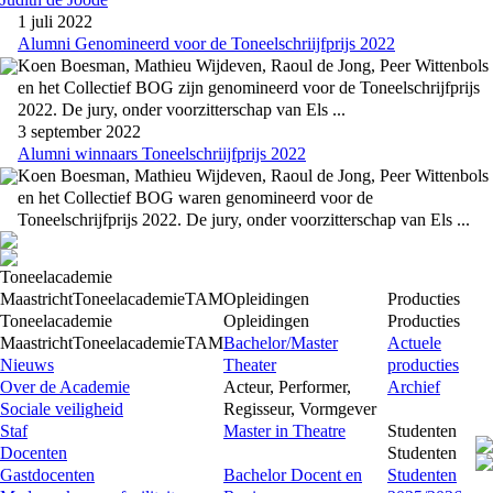
1 juli 2022
Alumni Genomineerd voor de Toneelschriijfprijs 2022
Koen Boesman, Mathieu Wijdeven, Raoul de Jong, Peer Wittenbols
en het Collectief BOG zijn genomineerd voor de Toneelschrijfprijs
2022. De jury, onder voorzitterschap van
Els ...
3 september 2022
Alumni winnaars Toneelschriijfprijs 2022
Koen Boesman, Mathieu Wijdeven, Raoul de Jong, Peer Wittenbols
en het Collectief BOG waren genomineerd voor de
Toneelschrijfprijs 2022. De jury, onder voorzitterschap van
Els ...
Toneelacademie
Maastricht
Toneelacademie
TAM
Opleidingen
Producties
Toneelacademie
Opleidingen
Producties
Maastricht
Toneelacademie
TAM
Bachelor/Master
Actuele
Nieuws
Theater
producties
Over de Academie
Acteur, Performer,
Archief
Sociale veiligheid
Regisseur, Vormgever
Staf
Master in Theatre
Studenten
Docenten
Studenten
Gastdocenten
Bachelor Docent en
Studenten