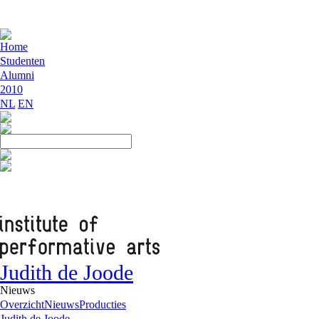
Home
Studenten
Alumni
2010
NL
EN
Judith de Joode
Nieuws
Overzicht
Nieuws
Producties
Judith de Joode