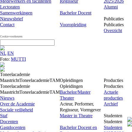
Medewerkers en faciliteiten
Regisseur
2025/2026
Lectoraten
Alumni
Samenwerkingen
Bachelor Docent
Nieuwsbrief
Publicaties
Contact
Vooropleiding
Publicaties
Overzicht
Cookie-voorkeuren
NL
EN
Foto:
MUTTI
Toneelacademie
Maastricht
Toneelacademie
TAM
Opleidingen
Producties
Toneelacademie
Opleidingen
Producties
Maastricht
Toneelacademie
TAM
Bachelor/Master
Actuele
Nieuws
Theater
producties
Over de Academie
Acteur, Performer,
Archief
Sociale veiligheid
Regisseur, Vormgever
Staf
Master in Theatre
Studenten
Docenten
Studenten
Gastdocenten
Bachelor Docent en
Studenten