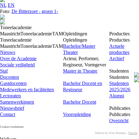
NL
EN
Foto:
De Bitterzoet - groep 1-
Toneelacademie
Maastricht
Toneelacademie
TAM
Opleidingen
Producties
Toneelacademie
Opleidingen
Producties
Maastricht
Toneelacademie
TAM
Bachelor/Master
Actuele
Nieuws
Theater
producties
Over de Academie
Acteur, Performer,
Archief
Sociale veiligheid
Regisseur, Vormgever
Staf
Master in Theatre
Studenten
Docenten
Studenten
Gastdocenten
Bachelor Docent en
Studenten
Medewerkers en faciliteiten
Regisseur
2025/2026
Lectoraten
Alumni
Samenwerkingen
Bachelor Docent
Nieuwsbrief
Publicaties
Contact
Vooropleiding
Publicaties
Overzicht
Cookie-voorkeuren
Website by Wies Hermans -
Fuut.be