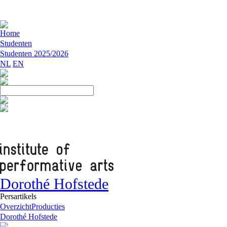
Home
Studenten
Studenten 2025/2026
NL
EN
Dorothé Hofstede
Persartikels
Overzicht
Producties
Dorothé Hofstede