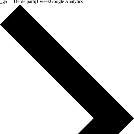
_ga
Derde partij
1 week
Google Analytics