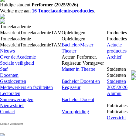
Huidige student
Performer (2025/2026)
Werkte mee aan
16 Toneelacademie-producties
.
Toneelacademie
Maastricht
Toneelacademie
TAM
Opleidingen
Producties
Toneelacademie
Opleidingen
Producties
Maastricht
Toneelacademie
TAM
Bachelor/Master
Actuele
Nieuws
Theater
producties
Over de Academie
Acteur, Performer,
Archief
Sociale veiligheid
Regisseur, Vormgever
Staf
Master in Theatre
Studenten
Docenten
Studenten
Gastdocenten
Bachelor Docent en
Studenten
Medewerkers en faciliteiten
Regisseur
2025/2026
Lectoraten
Alumni
Samenwerkingen
Bachelor Docent
Nieuwsbrief
Publicaties
Contact
Vooropleiding
Publicaties
Overzicht
Cookie-voorkeuren