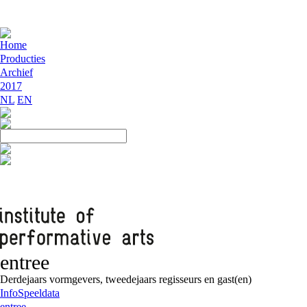
Home
Producties
Archief
2017
NL
EN
entree
Derdejaars vormgevers, tweedejaars regisseurs en gast(en)
Info
Speeldata
entree