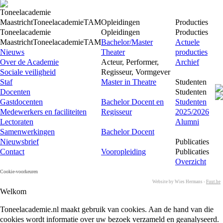
Toneelacademie
Maastricht
Toneelacademie
TAM
Opleidingen
Producties
Toneelacademie
Opleidingen
Producties
Maastricht
Toneelacademie
TAM
Bachelor/Master
Actuele
Nieuws
Theater
producties
Over de Academie
Acteur, Performer,
Archief
Sociale veiligheid
Regisseur, Vormgever
Staf
Master in Theatre
Studenten
Docenten
Studenten
Gastdocenten
Bachelor Docent en
Studenten
Medewerkers en faciliteiten
Regisseur
2025/2026
Lectoraten
Alumni
Samenwerkingen
Bachelor Docent
Nieuwsbrief
Publicaties
Contact
Vooropleiding
Publicaties
Overzicht
Cookie-voorkeuren
Website by Wies Hermans -
Fuut.be
Welkom
Toneelacademie.nl maakt gebruik van cookies. Aan de hand van die
cookies wordt informatie over uw bezoek verzameld en geanalyseerd.