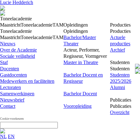
Lucie Hedderich
Toneelacademie
Maastricht
Toneelacademie
TAM
Opleidingen
Producties
Toneelacademie
Opleidingen
Producties
Maastricht
Toneelacademie
TAM
Bachelor/Master
Actuele
Nieuws
Theater
producties
Over de Academie
Acteur, Performer,
Archief
Sociale veiligheid
Regisseur, Vormgever
Staf
Master in Theatre
Studenten
Docenten
Studenten
Gastdocenten
Bachelor Docent en
Studenten
Medewerkers en faciliteiten
Regisseur
2025/2026
Lectoraten
Alumni
Samenwerkingen
Bachelor Docent
Nieuwsbrief
Publicaties
Contact
Vooropleiding
Publicaties
Overzicht
Cookie-voorkeuren
NL
EN